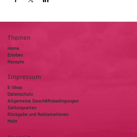
Themen
Home
Erleben
Rezepte
Impressum
E-Shop
Datenschutz
Allgemeine Geschäftsbedingungen
Zahlungsarten
Rückgabe und Reklamationen
Mehr