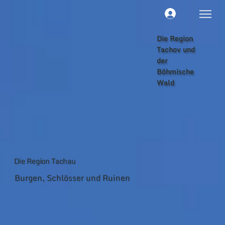
Die Region
Tachov und
der
Böhmische
Wald
Das Reithaus
Svetce – ein
nationales
Kulturdenkmal
Die größte
Die Region Tachau
Reithalle in
der
Burgen, Schlösser und Ruinen
Tschechisch
en Republik