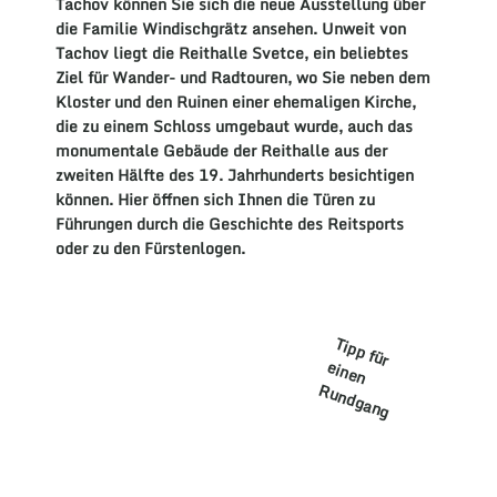
Tachov
können Sie sich die neue Ausstellung über
die Familie
Windischgrätz
ansehen. Unweit von
Tachov
liegt die
Reithalle Svetce
, ein beliebtes
Ziel für Wander- und Radtouren, wo Sie neben dem
Kloster
und den
Ruinen
einer ehemaligen
Kirche
,
die zu einem
Schlos
s umgebaut wurde, auch das
monumentale Gebäude der
Reithalle
aus der
zweiten Hälfte des 19. Jahrhunderts besichtigen
können. Hier öffnen sich Ihnen die
Türen
zu
Führungen
durch die
Geschichte
des
Reitsports
oder zu den
Fürstenlogen
.
T
ip
p
fü
r
in
e
n
u
n
d
g
a
n
e
R
g