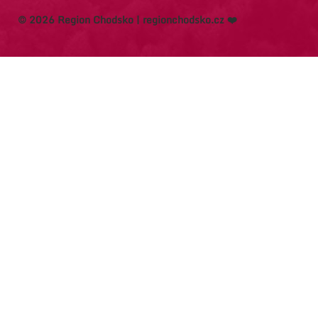
© 2026 Region Chodsko | regionchodsko.cz ❤️