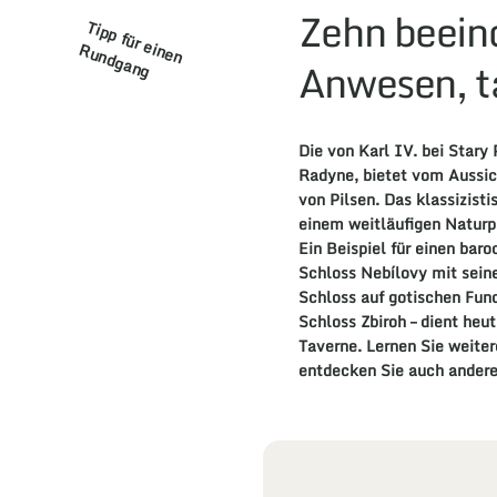
Zehn beein
T
ip
p
fü
r e
e
n
u
n
d
g
a
n
in
R
g
Anwesen, t
Die von Karl IV. bei Stary
Radyne, bietet vom Aussic
von Pilsen. Das klassizist
einem weitläufigen Naturp
Ein Beispiel für einen bar
Schloss Nebílovy mit sein
Schloss auf gotischen Fun
Schloss Zbiroh – dient heut
Taverne. Lernen Sie weite
entdecken Sie auch andere