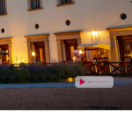
Schloss Zbiroh
Das
geheimnisv
ollste
Schloss in
Tschechien