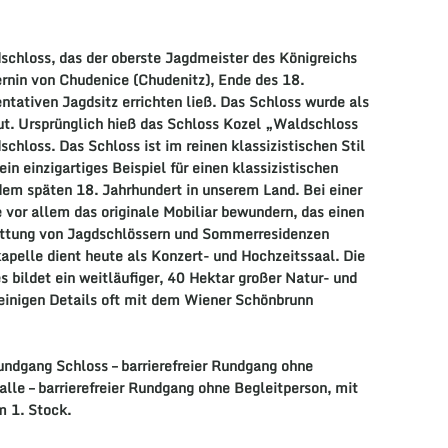
dschloss, das der oberste Jagdmeister des Königreichs
rnin von Chudenice (Chudenitz), Ende des 18.
ntativen Jagdsitz errichten ließ. Das Schloss wurde als
ut. Ursprünglich hieß das Schloss Kozel „Waldschloss
schloss. Das Schloss ist im reinen klassizistischen Stil
ein einzigartiges Beispiel für einen klassizistischen
dem späten 18. Jahrhundert in unserem Land. Bei einer
 vor allem das originale Mobiliar bewundern, das einen
attung von Jagdschlössern und Sommerresidenzen
kapelle dient heute als Konzert- und Hochzeitssaal. Die
bildet ein weitläufiger, 40 Hektar großer Natur- und
 einigen Details oft mit dem Wiener Schönbrunn
undgang Schloss – barrierefreier Rundgang ohne
alle – barrierefreier Rundgang ohne Begleitperson, mit
m 1. Stock.