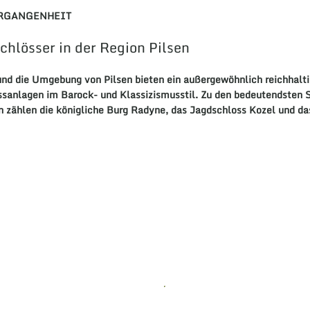
ERGANGENHEIT
hlösser in der Region Pilsen
nd die Umgebung von
Pilsen
bieten ein außergewöhnlich reichhalt
ssanlagen
im
Barock
- und
Klassizismusstil
. Zu den bedeutendsten
n
zählen die königliche
Burg
Radyne
, das
Jagdschloss Kozel
und da