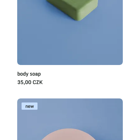
body soap
Preis
35,00 CZK
new