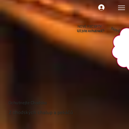
NOVÉ RECEPTY
Nově
Už jste ochutnali?
Ochutnejte Chodsko
Z chodských chalup a pekáčů