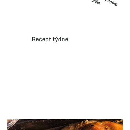
d
o
Recept týdne