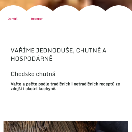
Domů
Recepty
VAŘÍME JEDNODUŠE, CHUTNĚ A
HOSPODÁRNĚ
Chodsko chutná
Vařte
a
pečte
podle
tradičních
i
netradičních
receptů ze
zdejší
i
okolní
kuchyně.