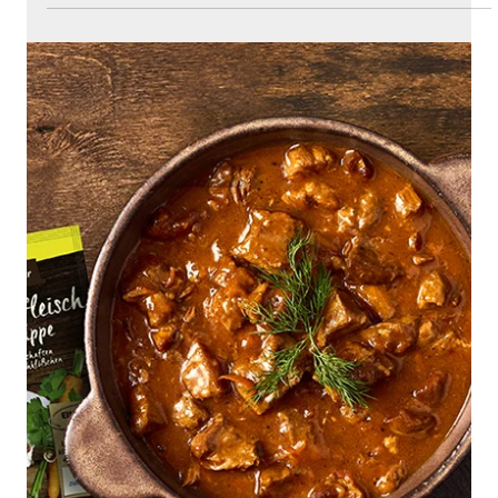
Jelení zvěřina v rosolu
Jelení zvěřina v rosolu je tradiční, vysoce ceněná
pochoutka, která vynikne zejména jako studený
předkrm nebo slavnostní aspik.